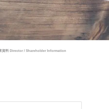
料 Director / Shareholder Information