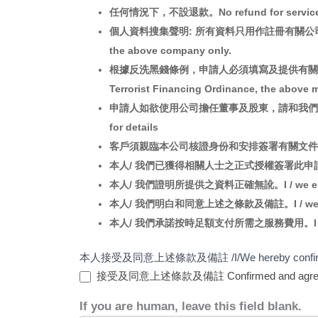
任何情況下，不設退款。No refund for services 
個人資料搜集聲明: 所有資料只用作註冊有關公司之用，絕不用於其他用途
the above company only.
根據反洗黑錢條例，申請人必須填寫及提供有關資料以便我們
Terrorist Financing Ordinance, the above 
申請人如欲使用公司擔任董事及股東，請和我們的客戶服務主任聯絡。If 
for details
客戶須親臨本公司核證身份和安排簽署有關文件。Client should 
本人/ 我們已獲得相關人士之正式授權簽署此申請書。I / we have
本人/ 我們證明所提供之資料正確無訛。I / we ensure all
本人/ 我們明白和同意上述之條款及備註。I / we underst
本人/ 我們承諾按時足額支付所需之服務費用。I / we agree 
本人接受及同意上述條款及備註 /I/We hereby confirm an
接受及同意上述條款及備註 Confirmed and agreed wi
If you are human, leave this field blank.