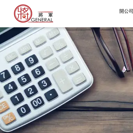
跳
開公
至
主
要
內
容