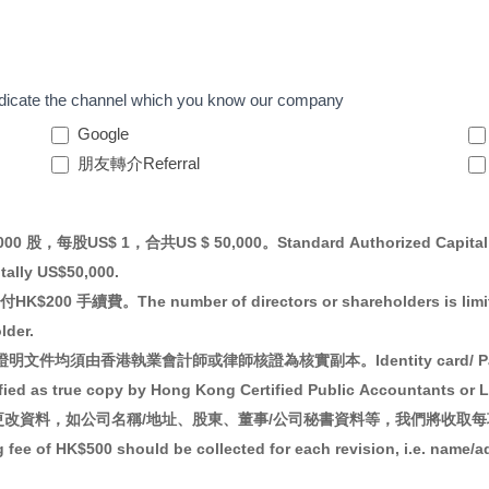
e channel which you know our company
Google
朋友轉介Referral
 1，合共US $ 50,000。Standard Authorized Capital and Is
tally US$50,000.
he number of directors or shareholders is limited to 
lder.
港執業會計師或律師核證為核實副本。Identity card/ Passport/ Visi
ified as true copy by Hong Kong Certified Public Accountants or 
，如公司名稱/地址、股東、董事/公司秘書資料等，我們將收取每項HK$500 文件
g fee of HK$500 should be collected for each revision, i.e. name/