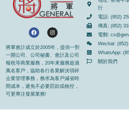
地址: 香港中環
行
電話: (852) 25
傳真: (852) 31
F
I
電郵:
cs@gen
a
n
c
s
Wechat: (852)
e
t
將軍會計成立於2005年，提供一對
b
a
WhatsApp: (8
一開公司、公司秘書、會計及公司
o
g
o
r
關於我們
報稅等商業服務，20年來服務超過
k
a
萬名客戶，協助各行各業解決瑣碎
m
企業管理事務，務求為客戶減省時
間成本，避免不必要罰款或檢控，
可更專注發展業務!