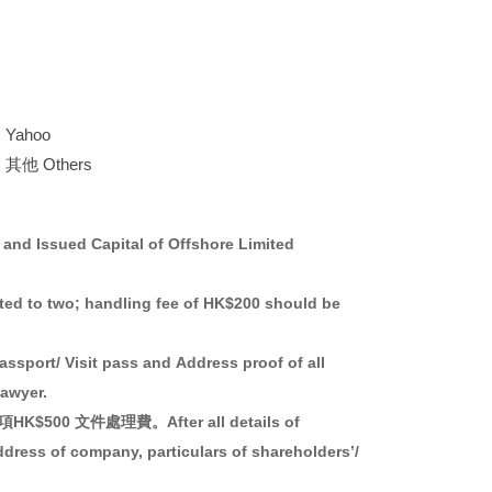
Yahoo
其他 Others
sued Capital of Offshore Limited
two; handling fee of HK$200 should be
t pass and Address proof of all
Lawyer.
處理費。After all details of
address of company, particulars of shareholders’/