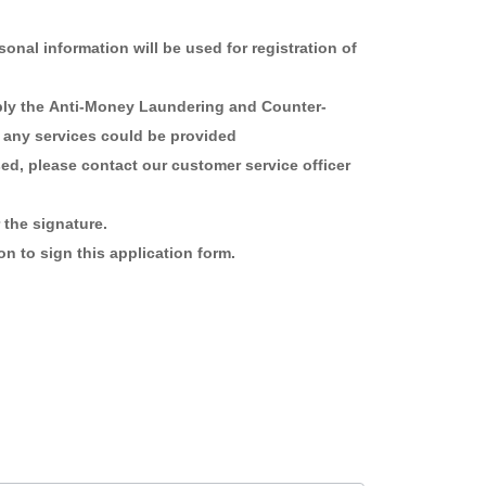
mation will be used for registration of
oney Laundering and Counter-
 any services could be provided
e contact our customer service officer
he signature.
sign this application form.