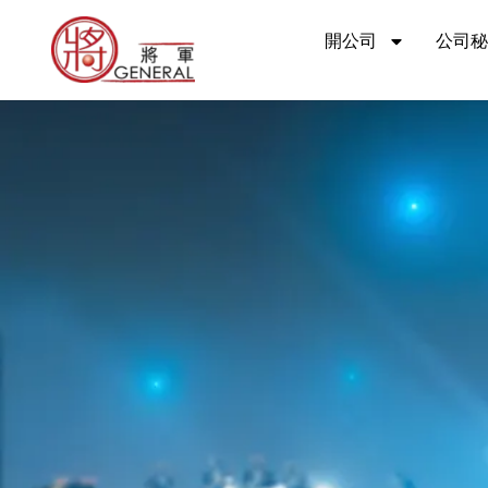
跳
開公司
公司秘
至
主
要
內
容