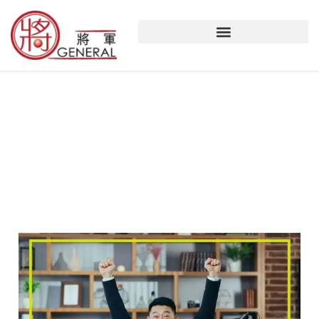
跳
至
主
要
內
容
現成公司
【空
殼
公
司】
空