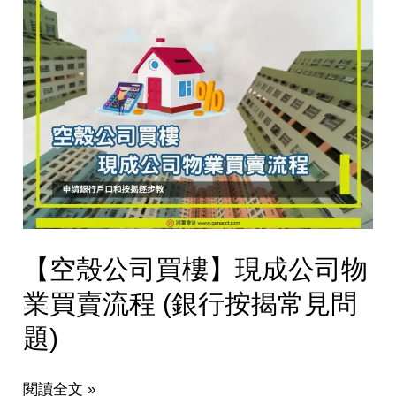
【空
公
殼
司
公
物
司
業
買
買
樓】
賣
現
成
公
司
物
【空殼公司買樓】現成公司物
業
買
業買賣流程 (銀行按揭常見問
賣
題)
流
程
(銀
閱讀全文 »