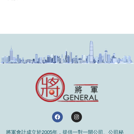
行
按
揭
常
見
問
題)
F
I
a
n
c
s
e
t
將軍會計成立於2005年，提供一對一開公司、公司秘