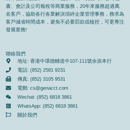
b
a
書、會計及公司報稅等商業服務，20年來服務超過萬
o
g
o
r
名客戶，協助各行各業解決瑣碎企業管理事務，務求為
k
a
客戶減省時間成本，避免不必要罰款或檢控，可更專注
m
發展業務!
聯絡我們
地址: 香港中環德輔道中107-111號余祟本行
電話: (852) 2581 9231
傳真: (852) 3105 9531
電郵:
cs@genacct.com
Wechat: (852) 6818 3861
WhatsApp: (852) 6818 3861
關於我們