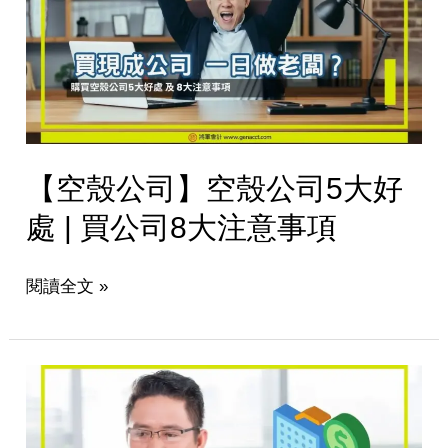
殼
公
司
5
大
好
【空殼公司】空殼公司5大好
處
|
處 | 買公司8大注意事項
買
公
閱讀全文 »
司
8
大
注
現
意
成
事
公