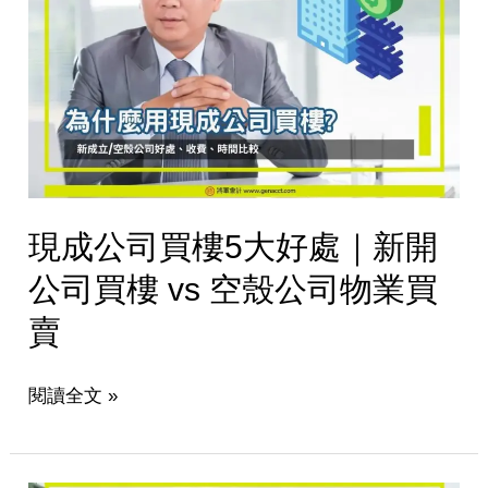
項
司
買
樓
5
大
好
處
｜
現成公司買樓5大好處｜新開
新
開
公司買樓 vs 空殼公司物業買
公
賣
司
買
樓
閱讀全文 »
vs
空
殼