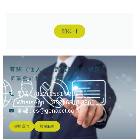
開公司
有關《個人入息課稅計算》問題
將軍會計提供免費諮詢
電話：(852) 2581 9231
WhatsApp：(852) 6818 3861
電郵 :
cs@genacct.com
聯絡我們
報稅服務