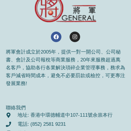
F
I
a
n
c
s
e
t
將軍會計成立於2005年，提供一對一開公司、公司秘
b
a
書、會計及公司報稅等商業服務，20年來服務超過萬
o
g
o
r
名客戶，協助各行各業解決瑣碎企業管理事務，務求為
k
a
客戶減省時間成本，避免不必要罰款或檢控，可更專注
m
發展業務!
聯絡我們
地址: 香港中環德輔道中107-111號余祟本行
電話: (852) 2581 9231