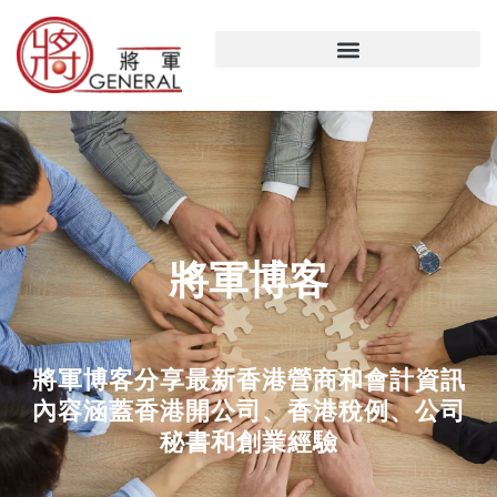
跳
至
主
要
內
容
將軍博客
將軍博客分享最新香港營商和會計資訊
內容涵蓋香港開公司、香港稅例、公司
秘書和創業經驗