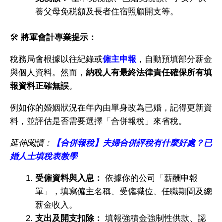
養父母免税額及長者住宿照顧開支等。
🛠️
將軍會計專業提示：
稅務局會根據以往紀錄或
僱主申報
，自動預填部分薪金
與個人資料。然而，
納稅人有最終法律責任確保所有填
報資料正確無誤
。
例如你的婚姻狀況在年內由單身改為已婚，記得更新資
料，並評估是否需要選擇「合併報稅」來省稅。
延伸閱讀：
【合併報稅】夫婦合併評稅有什麼好處？已
婚人士填稅表教學
受僱資料與入息：
依據你的公司「薪酬申報
單」，填寫僱主名稱、受僱職位、任職期間及總
薪金收入。
支出及開支扣除：
填報強積金強制性供款、認