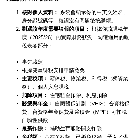
核對個人資料：
系統會顯示你的中英文姓名、
身分證號碼等，確認沒有問題後按繼續。
剔選該年度需要填報的項目：
根據你該課稅年
度（2025/26）的實際財務狀況，勾選適用的報
稅表各部分：
事先裁定
根據雙重課税安排申請寬免
主要稅項：
薪俸税、物業税、利得税（獨資業
務）、個人入息課税
扣除項目：
住宅租金扣除、利息扣除
醫療與年金：
自願醫保計劃（VHIS）合資格保
費、合資格年金保費及強積金（MPF）可扣稅
自願性供款
最新扣除：
輔助生育服務開支扣除
免税額：
基本免稅額、已婚免稅額、子女／供