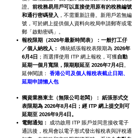
證。
前稅務易用戶可以直接使用原有的稅務編號
和通行密碼登入
，不需重新註冊。新用戶若無編
號，可於網上提供個人資料向稅局申請郵寄或電
郵「啟動密碼」。
報稅限期（2026
年最新時間表）：一般打工仔
／個人納稅人：
傳統紙張報稅表限期為
2026
年
6
月4
日
；而選擇使用 ITP 網上報稅，可獲
自動
延期一個月寬限，限期順延至
2026
年7
月4
日
。
延伸閱讀：
香港公司及個人報稅表截止日期、
延期申請懶人包
獨資業務東主（無限公司老闆）：
紙張形式交
表限期為 2026
年8
月4
日；經 ITP
網上提交則可
延期至 2026
年9
月4
日。
電郵通知：
成功啟用 ITP 賬戶並同意接收電子
通訊後，稅局會以電子形式發出報稅表與評稅通