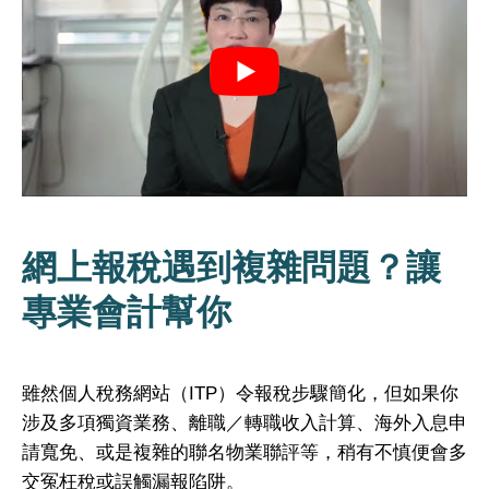
網上報稅遇到複雜問題？讓
專業會計幫你
雖然個人稅務網站（ITP）令報稅步驟簡化，但如果你
涉及多項獨資業務、離職／轉職收入計算、海外入息申
請寬免、或是複雜的聯名物業聯評等，稍有不慎便會多
交冤枉稅或誤觸漏報陷阱。