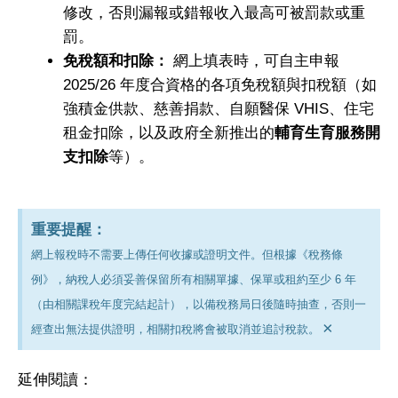
修改，否則漏報或錯報收入最高可被罰款或重
罰。
免稅額和扣除：
網上填表時，可自主申報
2025/26 年度合資格的各項免稅額與扣稅額（如
強積金供款、慈善捐款、自願醫保 VHIS、住宅
租金扣除，以及政府全新推出的
輔育生育服務開
支扣除
等）。
重要提醒：
網上報稅時不需要上傳任何收據或證明文件。但根據《稅務條
例》，納稅人必須妥善保留所有相關單據、保單或租約至少 6 年
（由相關課稅年度完結起計），以備稅務局日後隨時抽查，否則一
×
經查出無法提供證明，相關扣稅將會被取消並追討稅款。
延伸閱讀：