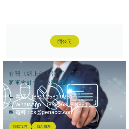
開公司
有關《網上個人報稅》問題
將軍會計提供免費諮詢
電話：(852) 2581 9231
WhatsApp：(852) 6818 3861
電郵 :
cs@genacct.com
聯絡我們
報稅服務