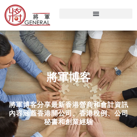
跳
至
主
要
內
容
將軍博客
將軍博客分享最新香港營商和會計資訊
內容涵蓋香港開公司、香港稅例、公司
秘書和創業經驗