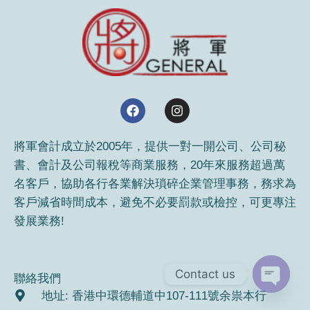
F
I
a
n
c
s
e
t
將軍會計成立於2005年，提供一對一開公司、公司秘
b
a
書、會計及公司報稅等商業服務，20年來服務超過萬
o
g
o
r
名客戶，協助各行各業解決瑣碎企業管理事務，務求為
k
a
客戶減省時間成本，避免不必要罰款或檢控，可更專注
m
發展業務!
Contact us
聯絡我們
地址: 香港中環德輔道中107-111號余祟本行
Open
chaty