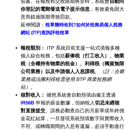
知書。在報稅和交稅限期將至時，系統會
自動向
你登記的電郵發送電子提示信息
，有效避免因大
意而錯過限期導致罰款。
延伸閱讀：
稅單幾時收到?如何於稅務易個人税務
網站 (ITP)查詢評稅稅單
報稅類別：
ITP 系統目前支援一站式填報多種
個人綜合稅務，包括
薪俸税（打工收入）、物業
税（全權持有物業的租金）、利得税（獨資無限
公司業務）以及申請個人入息課税
。
（註：合夥
業務或法團利得稅需使用
BTP
商業稅務網
站）
。
核對收入：
雖然系統會自動預填由僱主透過
IR56B
申報的薪金數據，但納稅人
切忌未經核
對直接提交
。請務必翻查自己的月薪單或年終佣
金花紅結算，一旦發現系統預填數字與實際收入
不符、或轉職期間的入息有遺漏，必須手動進行